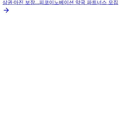
상권·마진 보장…피코이노베이션 약국 파트너스 모집
PB 전용
감기약
종합 감기약 (연질)
💊
감기 초기 상담 시 활용 — 환자 만족도 향상
예상 수익률